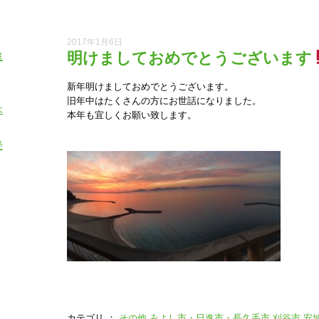
2017年1月6日
明けましておめでとうございます
庭
新年明けましておめでとうございます。
旧年中はたくさんの方にお世話になりました。
木
本年も宜しくお願い致します。
受
カテゴリ ：
その他
みよし市・日進市・長久手市
刈谷市
安