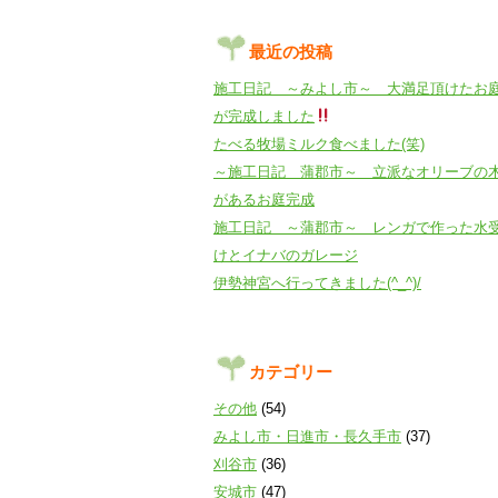
最近の投稿
施工日記 ～みよし市～ 大満足頂けたお
が完成しました
たべる牧場ミルク食べました(笑)
～施工日記 蒲郡市～ 立派なオリーブの
があるお庭完成
施工日記 ～蒲郡市～ レンガで作った水
けとイナバのガレージ
伊勢神宮へ行ってきました(^_^)/
カテゴリー
その他
(54)
みよし市・日進市・長久手市
(37)
刈谷市
(36)
安城市
(47)