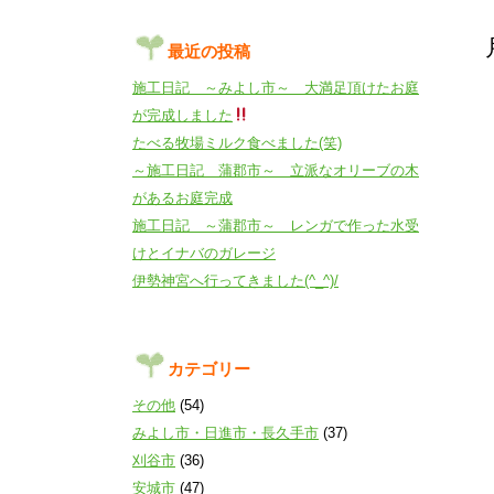
最近の投稿
施工日記 ～みよし市～ 大満足頂けたお庭
が完成しました
たべる牧場ミルク食べました(笑)
～施工日記 蒲郡市～ 立派なオリーブの木
があるお庭完成
施工日記 ～蒲郡市～ レンガで作った水受
けとイナバのガレージ
伊勢神宮へ行ってきました(^_^)/
カテゴリー
その他
(54)
みよし市・日進市・長久手市
(37)
刈谷市
(36)
安城市
(47)