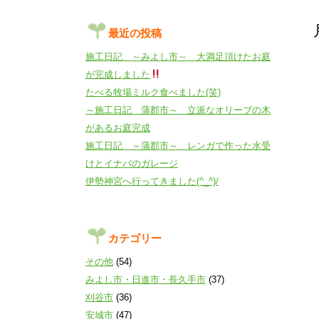
最近の投稿
施工日記 ～みよし市～ 大満足頂けたお庭
が完成しました
たべる牧場ミルク食べました(笑)
～施工日記 蒲郡市～ 立派なオリーブの木
があるお庭完成
施工日記 ～蒲郡市～ レンガで作った水受
けとイナバのガレージ
伊勢神宮へ行ってきました(^_^)/
カテゴリー
その他
(54)
みよし市・日進市・長久手市
(37)
刈谷市
(36)
安城市
(47)