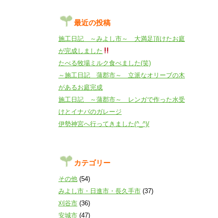
最近の投稿
施工日記 ～みよし市～ 大満足頂けたお庭
が完成しました
たべる牧場ミルク食べました(笑)
～施工日記 蒲郡市～ 立派なオリーブの木
があるお庭完成
施工日記 ～蒲郡市～ レンガで作った水受
けとイナバのガレージ
伊勢神宮へ行ってきました(^_^)/
カテゴリー
その他
(54)
みよし市・日進市・長久手市
(37)
刈谷市
(36)
安城市
(47)