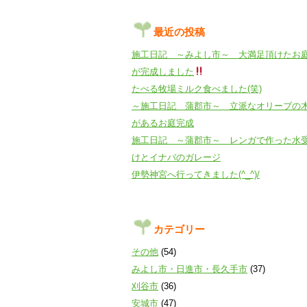
最近の投稿
施工日記 ～みよし市～ 大満足頂けたお
が完成しました
たべる牧場ミルク食べました(笑)
～施工日記 蒲郡市～ 立派なオリーブの
があるお庭完成
施工日記 ～蒲郡市～ レンガで作った水
けとイナバのガレージ
伊勢神宮へ行ってきました(^_^)/
カテゴリー
その他
(54)
みよし市・日進市・長久手市
(37)
刈谷市
(36)
安城市
(47)