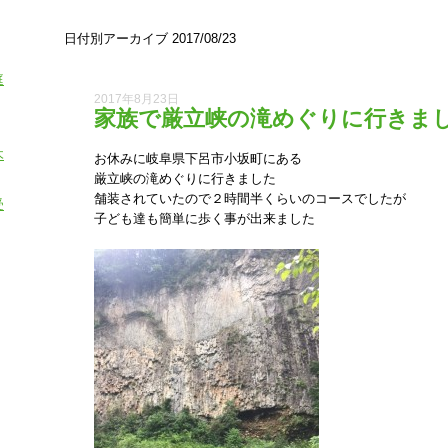
日付別アーカイブ 2017/08/23
庭
2017年8月23日
家族で厳立峡の滝めぐりに行きま
木
お休みに岐阜県下呂市小坂町にある
厳立峡の滝めぐりに行きました
舗装されていたので２時間半くらいのコースでしたが
受
子ども達も簡単に歩く事が出来ました