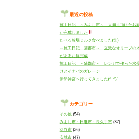
最近の投稿
施工日記 ～みよし市～ 大満足頂けたお
が完成しました
たべる牧場ミルク食べました(笑)
～施工日記 蒲郡市～ 立派なオリーブの
があるお庭完成
施工日記 ～蒲郡市～ レンガで作った水
けとイナバのガレージ
伊勢神宮へ行ってきました(^_^)/
カテゴリー
その他
(54)
みよし市・日進市・長久手市
(37)
刈谷市
(36)
安城市
(47)