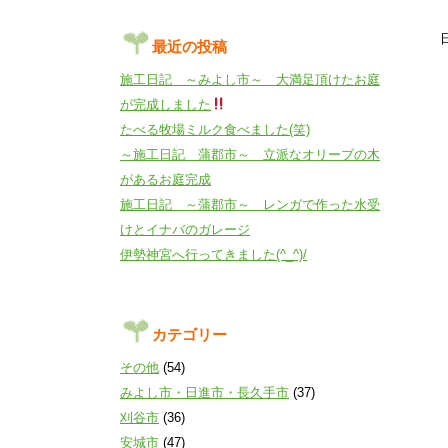
最近の投稿
施工日記 ～みよし市～ 大満足頂けたお庭
が完成しました
たべる牧場ミルク食べました(笑)
～施工日記 蒲郡市～ 立派なオリーブの木
があるお庭完成
施工日記 ～蒲郡市～ レンガで作った水受
けとイナバのガレージ
伊勢神宮へ行ってきました(^_^)/
カテゴリー
その他
(54)
みよし市・日進市・長久手市
(37)
刈谷市
(36)
安城市
(47)